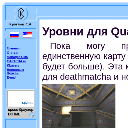
Уровни для Qu
Пока могу пр
Главная
Статьи
единственную карту (
Managee CMS
CAPTCHA.ru
будет больше). Эта
KLayers
Вопросы к
Церкви
для deathmatchа и 
E-mail